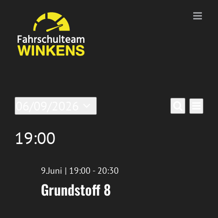
Zum
Inhalt
springen
Veranstaltungen
Ver
06/09/2026
Verans
Tag
Suche
Datum
Ans
für
Suche
wählen.
19:00
Nav
9/Juni/2026
und
Ansich
9.Juni | 19:00
-
20:30
Grundstoff 8
Naviga