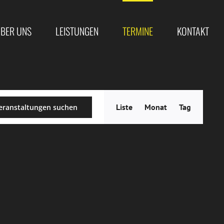
BER UNS
LEISTUNGEN
TERMINE
KONTAKT
Veranstal
Liste
Monat
Tag
eranstaltungen suchen
Ansichten
Navigatio