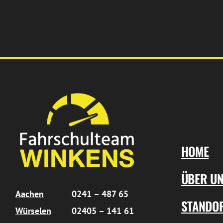
HOME
ÜBER U
Aachen
0241 – 487 65
STANDO
Würselen
02405 – 141 61