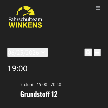
Zum
Inhalt
springen
Veranstaltungen
Ver
06/23/2026
Verans
Tag
Suche
Datum
Ans
für
Suche
wählen.
19:00
Nav
23/Juni/2026
und
Ansich
23.Juni | 19:00
-
20:30
Grundstoff 12
Naviga