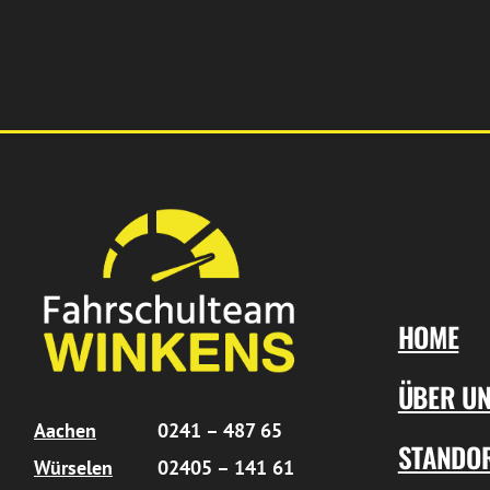
HOME
ÜBER U
Aachen
0241 – 487 65
STANDO
Würselen
02405 – 141 61