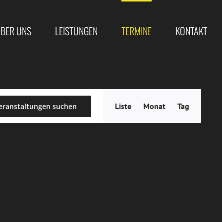
BER UNS
LEISTUNGEN
TERMINE
KONTAKT
Veranstal
Liste
Monat
Tag
eranstaltungen suchen
Ansichten
Navigatio