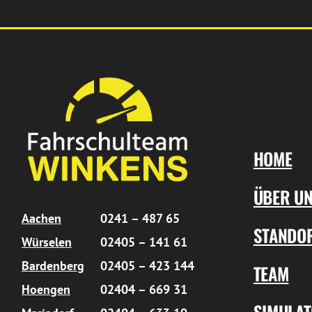
HOME
ÜBER U
Aachen
0241 – 487 65
STANDO
Würselen
02405 – 141 61
Bardenberg
02405 – 423 144
TEAM
Hoengen
02404 – 669 31
SIMULA