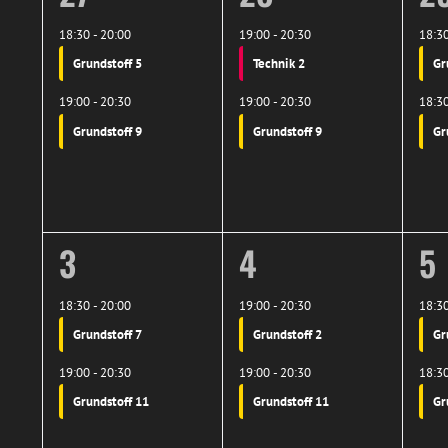
Veranstaltungen
Veranstaltungen,
Veranstaltunge
Ve
18:30
-
20:00
19:00
-
20:30
18:3
Grundstoff 5
Technik 2
Gr
19:00
-
20:30
19:00
-
20:30
18:3
Grundstoff 9
Grundstoff 9
Gr
2
2
2
3
4
5
Veranstaltungen,
Veranstaltunge
Ve
18:30
-
20:00
19:00
-
20:30
18:3
Grundstoff 7
Grundstoff 2
Gr
19:00
-
20:30
19:00
-
20:30
18:3
Grundstoff 11
Grundstoff 11
Gr