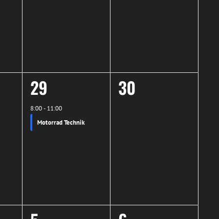
1
0
29
30
ltungen,
Veranstaltung,
Veranstaltunge
8:00
-
11:00
Motorrad Technik