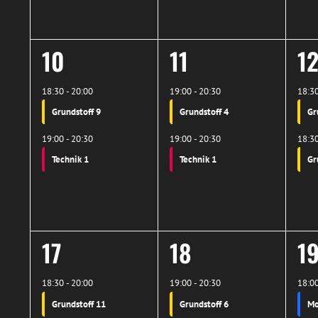
2
2
2
10
11
1
Veranstaltungen,
Veranstaltunge
Ve
18:30
-
20:00
19:00
-
20:30
18:3
Grundstoff 9
Grundstoff 4
Gr
19:00
-
20:30
19:00
-
20:30
18:3
Technik 1
Technik 1
Gr
2
2
3
17
18
1
Veranstaltungen,
Veranstaltunge
Ve
18:30
-
20:00
19:00
-
20:30
18:0
Grundstoff 11
Grundstoff 6
Mo