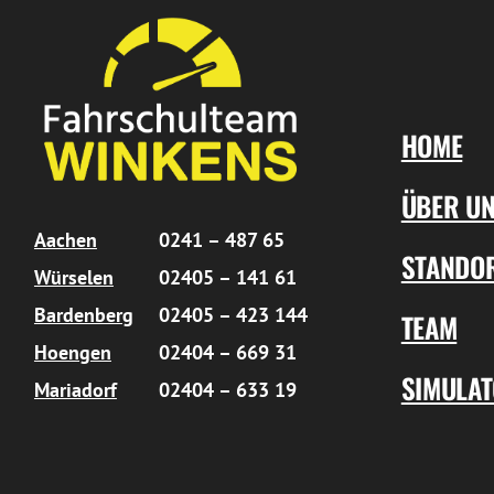
HOME
ÜBER U
Aachen
0241 – 487 65
STANDO
Würselen
02405 – 141 61
Bardenberg
02405 – 423 144
TEAM
Hoengen
02404 – 669 31
SIMULA
Mariadorf
02404 – 633 19