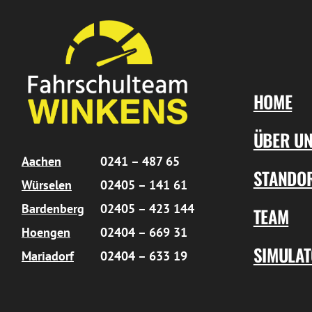
HOME
ÜBER U
Aachen
0241 – 487 65
STANDO
Würselen
02405 – 141 61
Bardenberg
02405 – 423 144
TEAM
Hoengen
02404 – 669 31
SIMULA
Mariadorf
02404 – 633 19