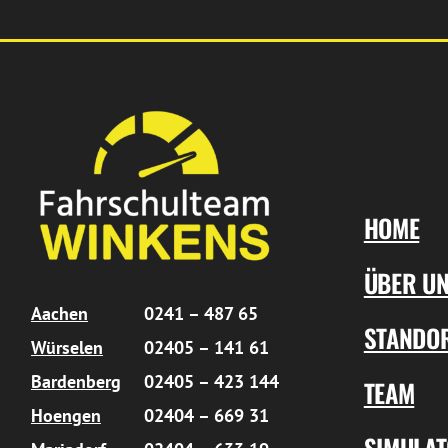
HOME
ÜBER U
Aachen
0241 – 487 65
STANDO
Würselen
02405 – 141 61
Bardenberg
02405 – 423 144
TEAM
Hoengen
02404 – 669 31
SIMULA