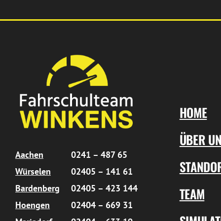
HOME
ÜBER U
Aachen
0241 – 487 65
STANDO
Würselen
02405 – 141 61
Bardenberg
02405 – 423 144
TEAM
Hoengen
02404 – 669 31
SIMULA