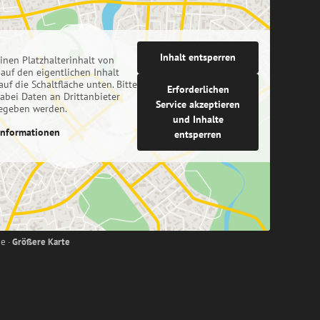
Inhalt entsperren
inen Platzhalterinhalt von
 auf den eigentlichen Inhalt
auf die Schaltfläche unten. Bitte
Erforderlichen
dabei Daten an Drittanbieter
Service akzeptieren
egeben werden.
und Inhalte
Informationen
entsperren
e ·
Größere Karte