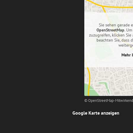
Sie sehen gerade e
OpenStreetMap
. Um
zuzugreifen, klicken Sie 
beachten Sie, dass 
weiterg
Mehr 
© OpenStreetMap-Mitwirkend
Google Karte anzeigen