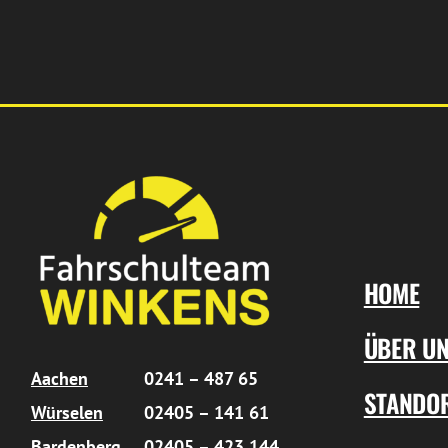
HOME
ÜBER U
Aachen
0241 – 487 65
STANDO
Würselen
02405 – 141 61
Bardenberg
02405 – 423 144