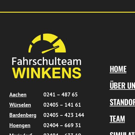
HOME
ÜBER U
Aachen
0241 – 487 65
STANDO
Würselen
02405 – 141 61
Bardenberg
02405 – 423 144
TEAM
Hoengen
02404 – 669 31
SIMULA