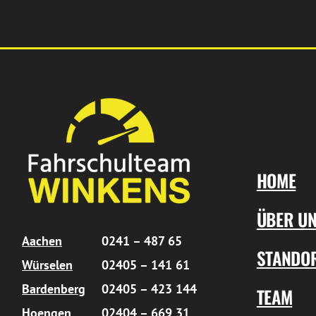
HOME
ÜBER U
Aachen
0241 – 487 65
STANDO
Würselen
02405 – 141 61
Bardenberg
02405 – 423 144
TEAM
Hoengen
02404 – 669 31