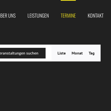
BER UNS
LEISTUNGEN
TERMINE
KONTAKT
Veranstal
Liste
Monat
Tag
eranstaltungen suchen
Ansichten
Navigatio