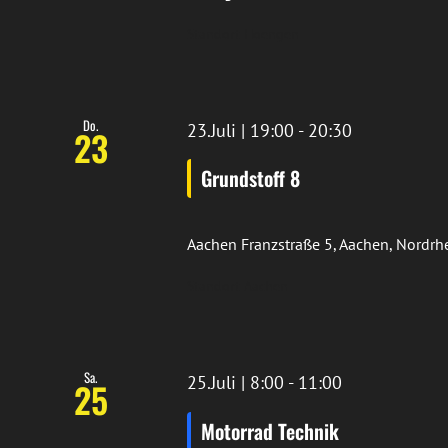
Standort Hoengen
Do.
23.Juli | 19:00
-
20:30
23
Grundstoff 8
Aachen
Franzstraße 5, Aachen, Nordr
Standort Aachen
Sa.
25.Juli | 8:00
-
11:00
25
Motorrad Technik