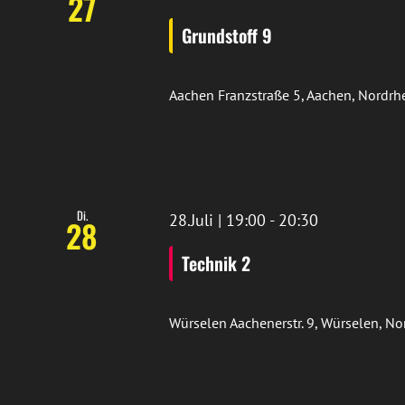
27
Grundstoff 9
Aachen
Franzstraße 5, Aachen, Nordr
Standort Aachen
Di.
28.Juli | 19:00
-
20:30
28
Technik 2
Würselen
Aachenerstr. 9, Würselen, N
Standort Würselen