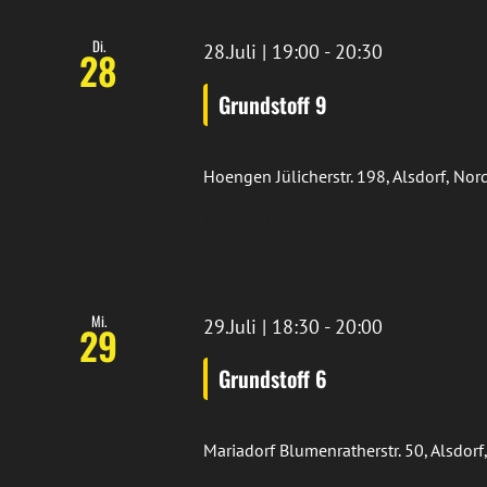
Di.
28.Juli | 19:00
-
20:30
28
Grundstoff 9
Hoengen
Jülicherstr. 198, Alsdorf, N
Standort Hoengen
Mi.
29.Juli | 18:30
-
20:00
29
Grundstoff 6
Mariadorf
Blumenratherstr. 50, Alsdor