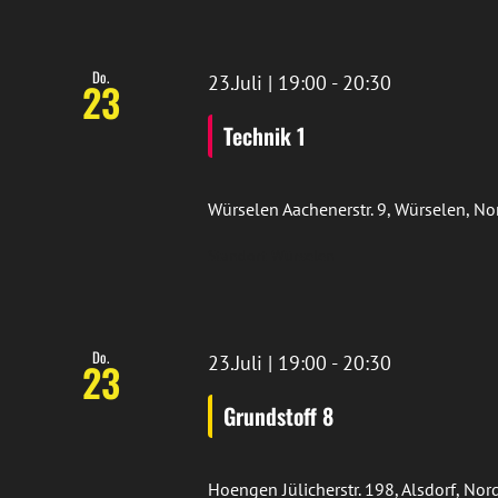
Do.
23.Juli | 19:00
-
20:30
23
Technik 1
Würselen
Aachenerstr. 9, Würselen, N
Standort Würselen
Do.
23.Juli | 19:00
-
20:30
23
Grundstoff 8
Hoengen
Jülicherstr. 198, Alsdorf, N