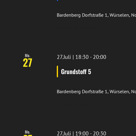
Bardenberg
Dorfstraße 1, Würselen, 
Standort Bardenberg
Mo.
27.Juli | 18:30
-
20:00
27
Grundstoff 5
Bardenberg
Dorfstraße 1, Würselen, 
Standort Bardenberg
Mo.
27.Juli | 19:00
-
20:30