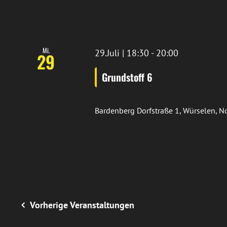
Standort Mariadorf
Mi.
29.Juli | 18:30
-
20:00
29
Grundstoff 6
Bardenberg
Dorfstraße 1, Würselen, 
Standort Bardenberg
Vorherige
Veranstaltungen