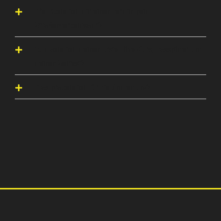
Wie Buche ich mir einen Termin beim
Straßenverkehrsamt?
Wo mache ich meinen Erste-Hilfe-Kurs, Passbilder und
meinen Sehtest?
Was brauche ich für die Anmeldung?