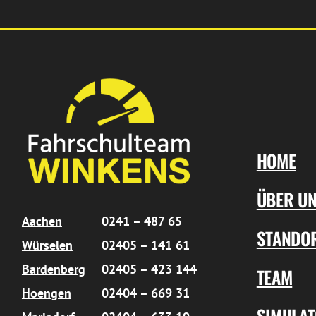
HOME
ÜBER U
Aachen
0241 – 487 65
STANDO
Würselen
02405 – 141 61
Bardenberg
02405 – 423 144
TEAM
Hoengen
02404 – 669 31
SIMULA