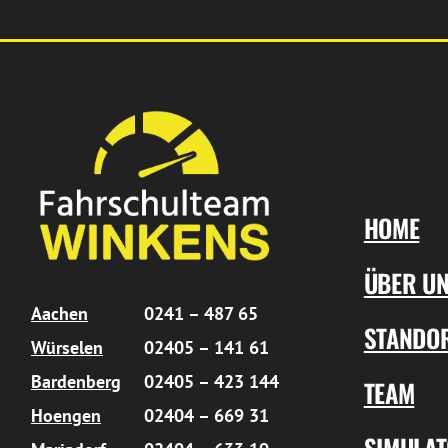
HOME
ÜBER U
Aachen
0241 – 487 65
STANDO
Würselen
02405 – 141 61
Bardenberg
02405 – 423 144
TEAM
Hoengen
02404 – 669 31
SIMULA