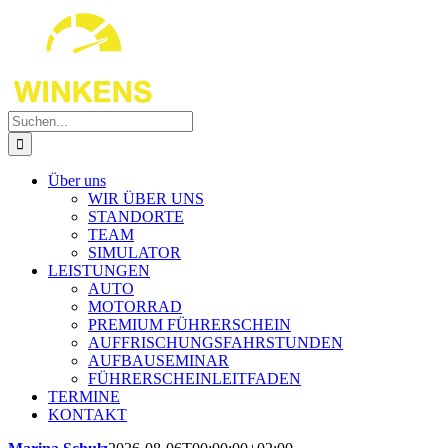
Zum
Inhalt
springen
Suche
nach:
Über uns
WIR ÜBER UNS
STANDORTE
TEAM
SIMULATOR
LEISTUNGEN
AUTO
MOTORRAD
PREMIUM FÜHRERSCHEIN
AUFFRISCHUNGSFAHRSTUNDEN
AUFBAUSEMINAR
FÜHRERSCHEINLEITFADEN
TERMINE
KONTAKT