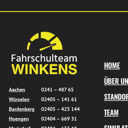
HOME
ÜBER U
Aachen
0241 – 487 65
STANDO
Würselen
02405 – 141 61
Bardenberg
02405 – 423 144
TEAM
Hoengen
02404 – 669 31
SIMULA