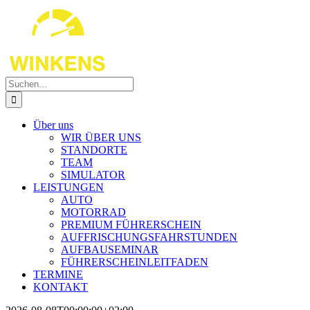
Zum
Inhalt
springen
Suche
nach:
Über uns
WIR ÜBER UNS
STANDORTE
TEAM
SIMULATOR
LEISTUNGEN
AUTO
MOTORRAD
PREMIUM FÜHRERSCHEIN
AUFFRISCHUNGSFAHRSTUNDEN
AUFBAUSEMINAR
FÜHRERSCHEINLEITFADEN
TERMINE
KONTAKT