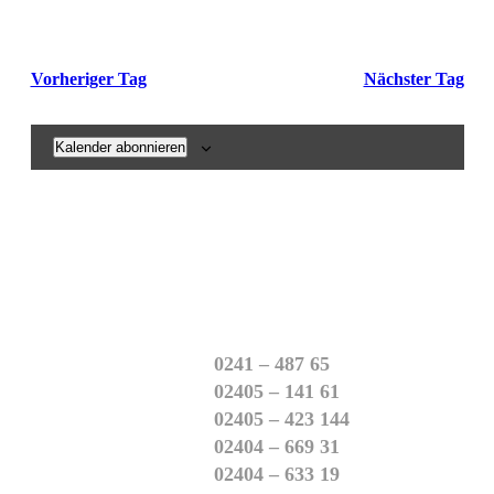
Vorheriger Tag
Nächster Tag
Kalender abonnieren
Aachen
0241 – 487 65
Würselen
02405 – 141 61
Bardenberg
02405 – 423 144
Hoengen
02404 – 669 31
Mariadorf
02404 – 633 19