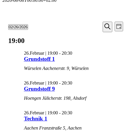
2026-08-08T00:00:00+02:00
Veransta
Vera
Veranstaltungen
02/26/2026
Tag
Ansic
Suche
Datum
Suche
Navi
wählen.
für
19:00
und
Ansichten
26/Februar/2026
26.Februar | 19:00
-
20:30
Navigati
Grundstoff 1
Würselen
Aachenerstr. 9, Würselen
26.Februar | 19:00
-
20:30
Grundstoff 9
Hoengen
Jülicherstr. 198, Alsdorf
26.Februar | 19:00
-
20:30
Technik 1
Aachen
Franzstraße 5, Aachen