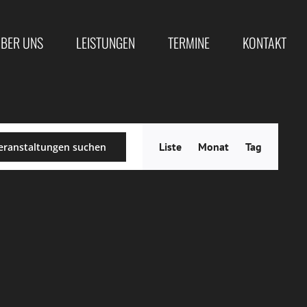
BER UNS
LEISTUNGEN
TERMINE
KONTAKT
Veranstal
Liste
Monat
Tag
eranstaltungen suchen
Ansichten
Navigatio