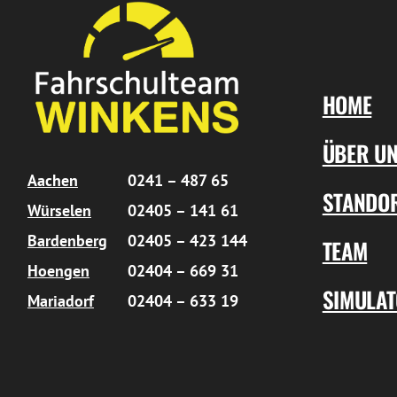
HOME
ÜBER U
Aachen
0241 – 487 65
STANDO
Würselen
02405 – 141 61
Bardenberg
02405 – 423 144
TEAM
Hoengen
02404 – 669 31
SIMULA
Mariadorf
02404 – 633 19