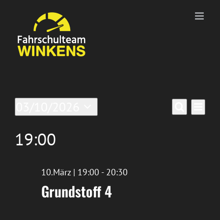
Zum
Inhalt
springen
Veranstaltungen
Ver
03/10/2026
Verans
Tag
Suche
Datum
Ans
für
Suche
wählen.
19:00
Nav
10/März/2026
und
Ansich
10.März | 19:00
-
20:30
Grundstoff 4
Naviga