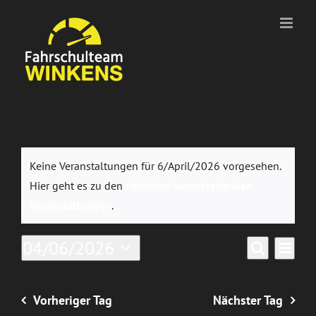
Zum
Inhalt
springen
Veranstaltungen
Keine Veranstaltungen für 6/April/2026 vorgesehen.
für
Hier geht es zu den
nächsten bevorstehenden
Hinweis
Veranstaltungen
.
6/April/2026
Ver
04/06/2026
Verans
Tag
Suche
Datum
Ans
Suche
wählen.
Nav
Vorheriger Tag
Nächster Tag