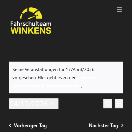
Zum
Inhalt
springen
Veranstaltungen
Keine Veranstaltungen für 17/April/2026
für
vorgesehen. Hier geht es zu den
nächsten
Hinweis
bevorstehenden Veranstaltungen
.
17/April/2026
Ver
04/17/2026
Verans
Tag
Suche
Datum
Ans
Suche
wählen.
Nav
Vorheriger Tag
Nächster Tag