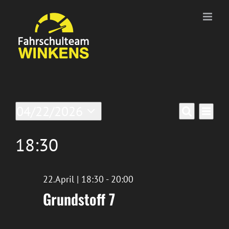
Zum
Inhalt
springen
Veranstaltungen
Ver
04/22/2026
Verans
Tag
Suche
Datum
Ans
für
Suche
wählen.
18:30
Nav
22/April/2026
und
Ansich
22.April | 18:30
-
20:00
Grundstoff 7
Naviga