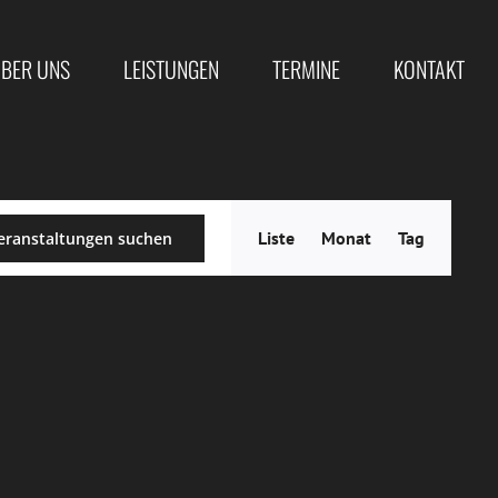
BER UNS
LEISTUNGEN
TERMINE
KONTAKT
Veranstal
Liste
Monat
Tag
eranstaltungen suchen
Ansichten
Navigatio