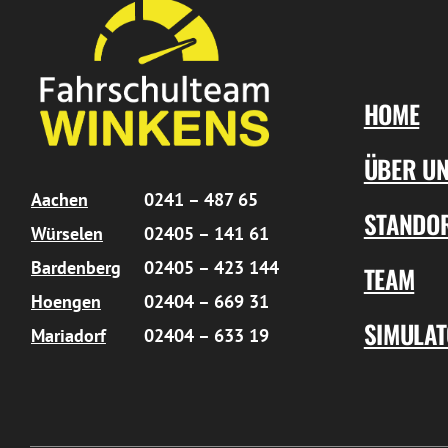
HOME
ÜBER U
Aachen
0241 – 487 65
STANDO
Würselen
02405 – 141 61
Bardenberg
02405 – 423 144
TEAM
Hoengen
02404 – 669 31
SIMULA
Mariadorf
02404 – 633 19