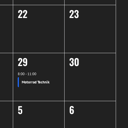
0
0
22
23
ltungen,
Veranstaltungen,
Veranstaltunge
1
0
29
30
ltungen,
Veranstaltung,
Veranstaltunge
8:00
-
11:00
Motorrad Technik
0
0
5
6
ltungen,
Veranstaltungen,
Veranstaltunge