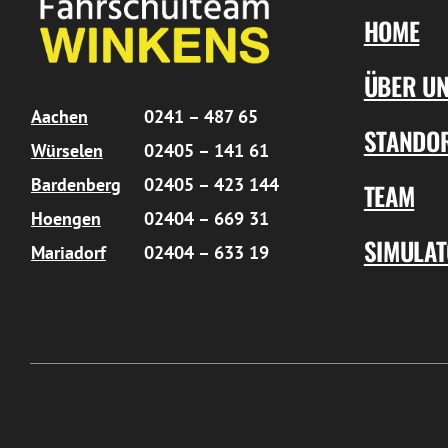
HOME
ÜBER U
Aachen
0241 – 487 65
STANDO
Würselen
02405 – 141 61
Bardenberg
02405 – 423 144
TEAM
Hoengen
02404 – 669 31
SIMULA
Mariadorf
02404 – 633 19