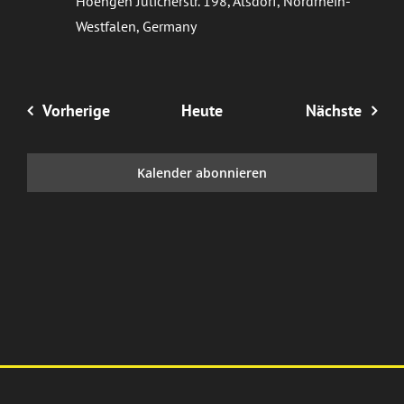
Hoengen
Jülicherstr. 198, Alsdorf, Nordrhein-
Westfalen, Germany
Veranstaltungen
Veran
Vorherige
Heute
Nächste
Kalender abonnieren