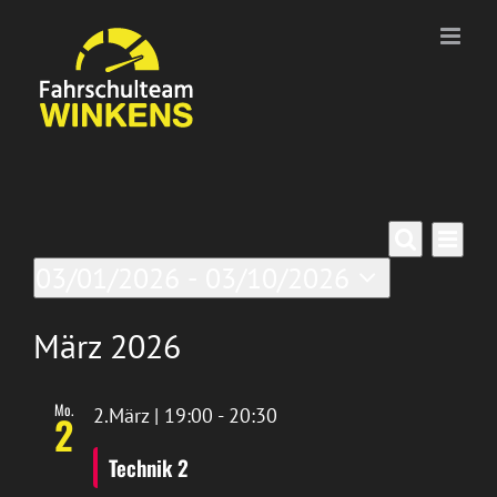
Zum
Inhalt
springen
Veranstaltungen
Ver
Verans
Liste
Suche
03/01/2026
 - 
03/10/2026
Ans
Suche
Datum
Nav
wählen.
März 2026
und
Ansich
Mo.
2.März | 19:00
-
20:30
2
Naviga
Technik 2