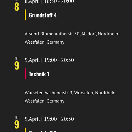
8.April | 18:30
-
20:00
8
Grundstoff 4
Alsdorf
Blumenratherstr. 50, Alsdorf, Nordrhein-
Westfalen, Germany
Do.
9.April | 19:00
-
20:30
9
Technik 1
Würselen
Aachenerstr. 9, Würselen, Nordrhein-
Westfalen, Germany
Do.
9.April | 19:00
-
20:30
9