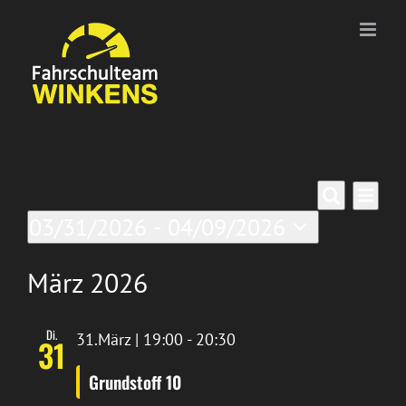
Zum
Inhalt
springen
Veranstaltungen
Ver
Verans
Liste
Suche
03/31/2026
 - 
04/09/2026
Ans
Suche
Datum
Nav
wählen.
März 2026
und
Ansich
Di.
31.März | 19:00
-
20:30
31
Naviga
Grundstoff 10