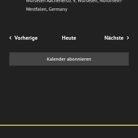
Würselen
Aachenerstr. 9, Würselen, Nordrhein-
Westfalen, Germany
Veranstaltungen
Veran
Vorherige
Heute
Nächste
Kalender abonnieren