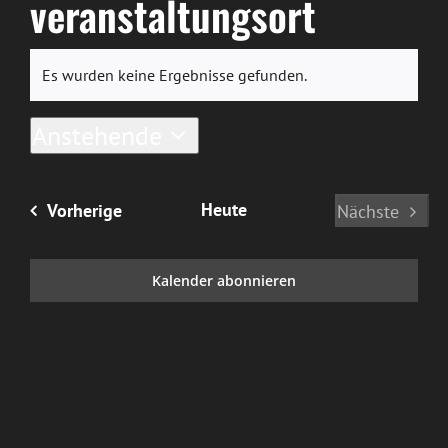
veranstaltungsort
Es wurden keine Ergebnisse gefunden.
Hinweis
Anstehende
Datum
wählen.
Veranstaltungen
Heute
Vorherige
Nächste
Veranstal
Kalender abonnieren