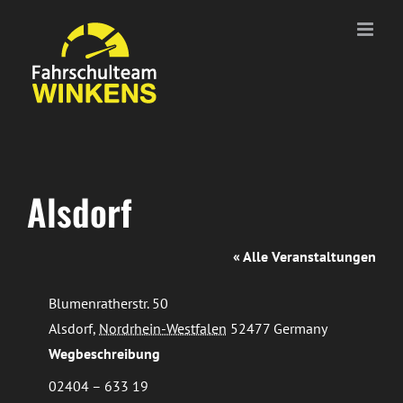
Zum
Inhalt
springen
Alsdorf
« Alle Veranstaltungen
Adresse
Blumenratherstr. 50
Alsdorf
,
Nordrhein-Westfalen
52477
Germany
Wegbeschreibung
Telefon
02404 – 633 19