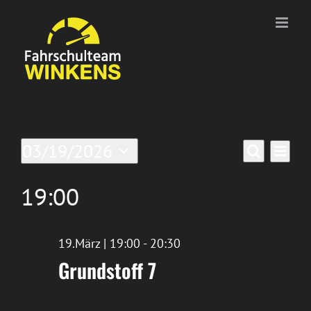
Zum
Inhalt
springen
Veranstaltungen
Ver
03/19/2026
Verans
Tag
Suche
Datum
Ans
für
Suche
wählen.
19:00
Nav
19/März/2026
und
Ansich
19.März | 19:00
-
20:30
Grundstoff 7
Naviga