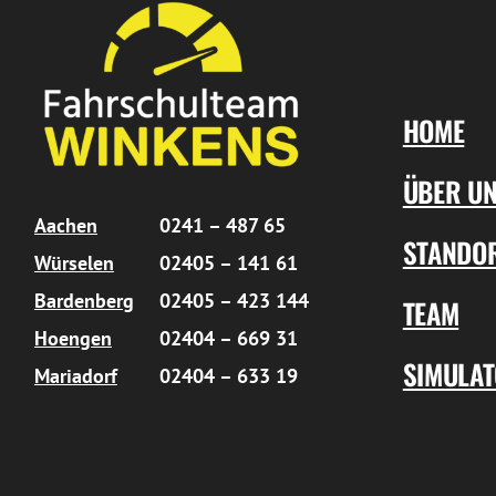
HOME
ÜBER U
Aachen
0241 – 487 65
STANDO
Würselen
02405 – 141 61
Bardenberg
02405 – 423 144
TEAM
Hoengen
02404 – 669 31
SIMULA
Mariadorf
02404 – 633 19