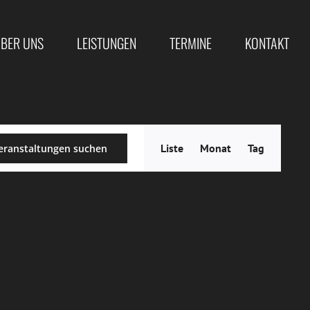
BER UNS
LEISTUNGEN
TERMINE
KONTAKT
Veranstal
Liste
Monat
Tag
eranstaltungen suchen
Ansichten
Navigatio