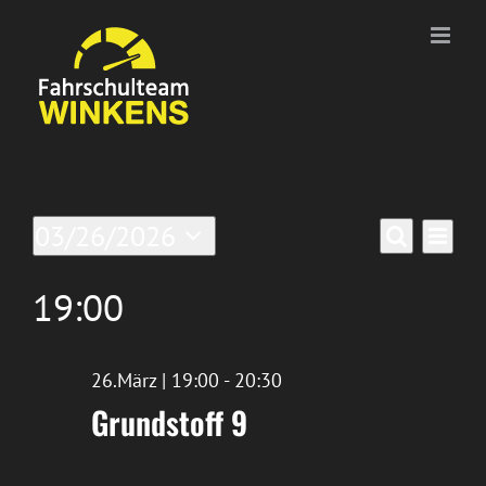
Zum
Inhalt
springen
Veranstaltungen
Ver
03/26/2026
Verans
Tag
Suche
Datum
Ans
für
Suche
wählen.
19:00
Nav
26/März/2026
und
Ansich
26.März | 19:00
-
20:30
Grundstoff 9
Naviga