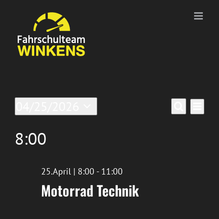
Zum
Inhalt
springen
Veranstaltungen
Ver
04/25/2026
Verans
Tag
Suche
Datum
Ans
für
Suche
wählen.
8:00
Nav
25/April/2026
und
Ansich
25.April | 8:00
-
11:00
Motorrad Technik
Naviga