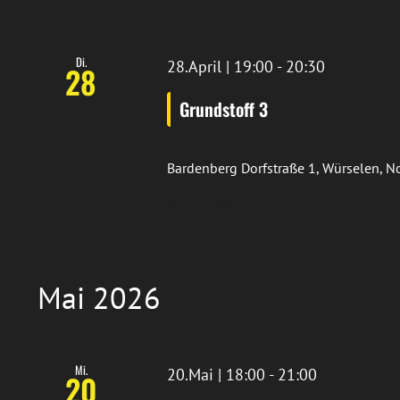
Di.
28.April | 19:00
-
20:30
28
Grundstoff 3
Bardenberg
Dorfstraße 1, Würselen, 
Standort Würselen
Mai 2026
Mi.
20.Mai | 18:00
-
21:00
20