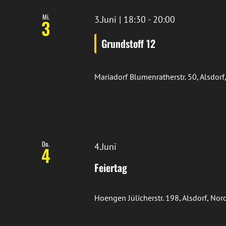
Mi.
3.Juni | 18:30
-
20:00
3
Grundstoff 12
Mariadorf
Blumenratherstr. 50, Alsdor
Standort Mariadorf
Do.
4.Juni
4
Feiertag
Hoengen
Jülicherstr. 198, Alsdorf, N