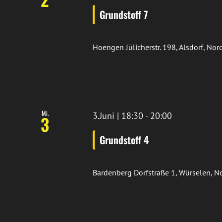
Grundstoff 7
Hoengen
Jülicherstr. 198, Alsdorf, N
Standort Hoengen
Mi.
3.Juni | 18:30
-
20:00
3
Grundstoff 4
Bardenberg
Dorfstraße 1, Würselen, 
Standort Bardenberg