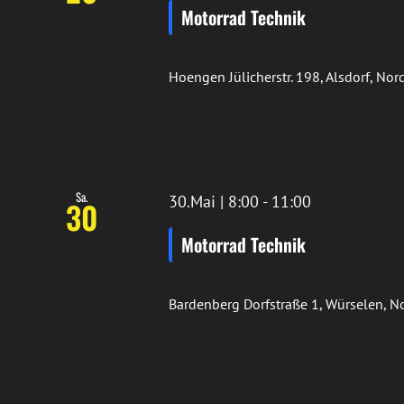
Motorrad Technik
Hoengen
Jülicherstr. 198, Alsdorf, N
Standort Hoengen
Sa.
30.Mai | 8:00
-
11:00
30
Motorrad Technik
Bardenberg
Dorfstraße 1, Würselen, 
Standort Bardenberg