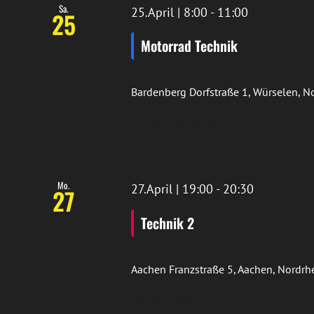
Sa.
25.April | 8:00
-
11:00
25
Motorrad Technik
Bardenberg
Dorfstraße 1, Würselen, 
Standort Bardenberg
Mo.
27.April | 19:00
-
20:30
27
Technik 2
Aachen
Franzstraße 5, Aachen, Nordr
Standort Aachen