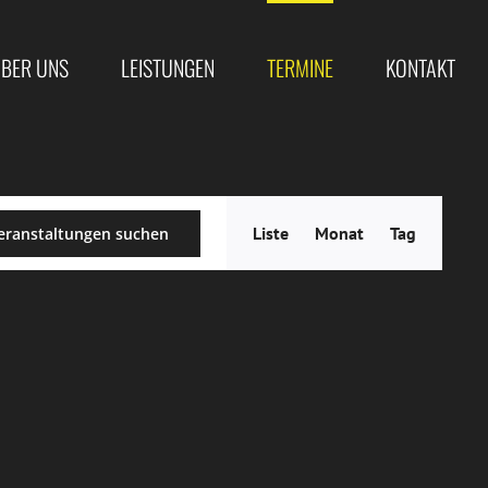
BER UNS
LEISTUNGEN
TERMINE
KONTAKT
Veranstal
Liste
Monat
Tag
eranstaltungen suchen
Ansichten
Navigatio