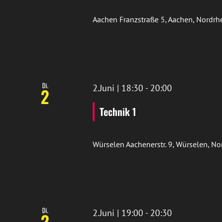
Aachen
Franzstraße 5, Aachen, Nordr
Standort Aachen
Di.
2.Juni | 18:30
-
20:00
2
Technik 1
Würselen
Aachenerstr. 9, Würselen, N
Standort Würselen
Di.
2.Juni | 19:00
-
20:30
2