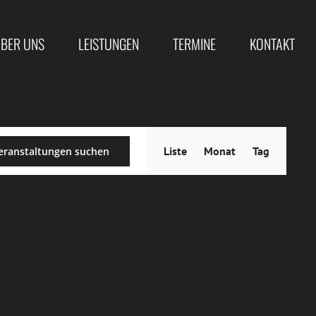
BER UNS
LEISTUNGEN
TERMINE
KONTAKT
Veranstal
Liste
Monat
Tag
eranstaltungen suchen
Ansichten
Navigatio