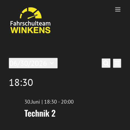
Zum
Inhalt
springen
Veranstaltungen
Ver
06/30/2026
Verans
Tag
Suche
Datum
Ans
für
Suche
wählen.
18:30
Nav
30/Juni/2026
und
Ansich
30.Juni | 18:30
-
20:00
Technik 2
Naviga