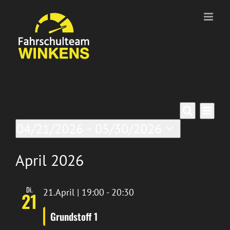
Zum
Inhalt
springen
Veranstaltungen
Ver
Verans
Liste
Suche
04/21/2026
 - 
05/30/2026
Ans
Suche
Datum
Nav
wählen.
April 2026
und
Ansich
Di.
21.April | 19:00
-
20:30
21
Naviga
Grundstoff 1