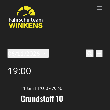
Zum
Inhalt
springen
Veranstaltungen
Ver
06/11/2026
Veran
Tag
Suche
Datum
für
Ans
wählen.
Suche
19:00
11/Juni/2026
Nav
und
11.Juni | 19:00
-
20:30
Ansic
Grundstoff 10
Navig