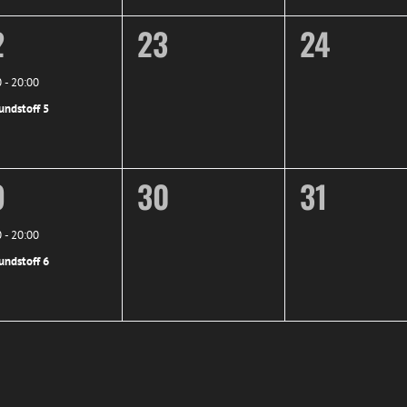
0
0
2
23
24
n,
ranstaltung,
Veranstaltungen,
Veransta
0
-
20:00
undstoff 5
0
0
9
30
31
n,
ranstaltung,
Veranstaltungen,
Veransta
0
-
20:00
undstoff 6