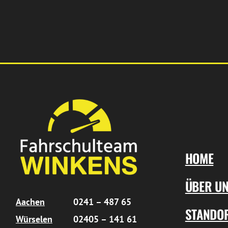
HOME
ÜBER U
Aachen
0241 – 487 65
STANDO
Würselen
02405 – 141 61