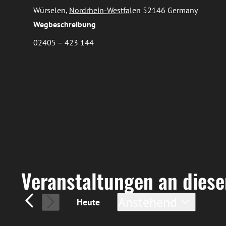
Würselen
,
Nordrhein-Westfalen
52146
Germany
Wegbeschreibung
Telefon
02405 – 423 144
Veranstaltungen an dies
Anstehend
Heute
Datum