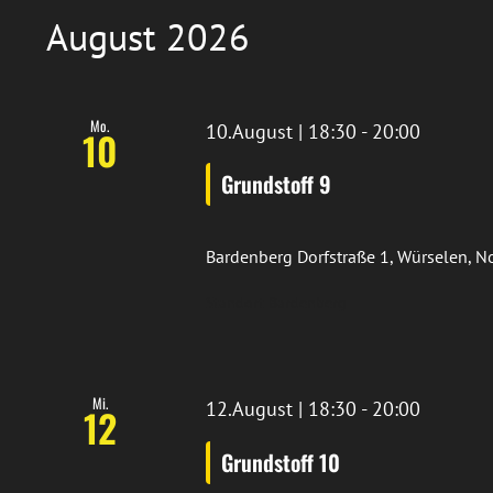
wählen.
August 2026
Mo.
10.August | 18:30
-
20:00
10
Grundstoff 9
Bardenberg
Dorfstraße 1, Würselen, 
Standort Bardenberg
Mi.
12.August | 18:30
-
20:00
12
Grundstoff 10