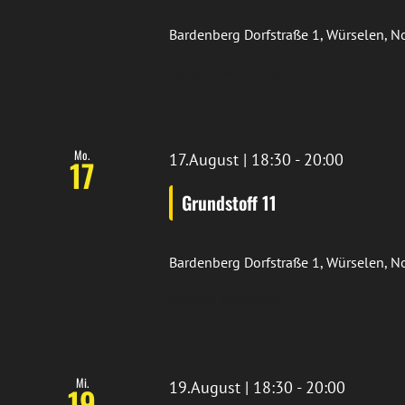
Bardenberg
Dorfstraße 1, Würselen, 
Standort Bardenberg
Mo.
17.August | 18:30
-
20:00
17
Grundstoff 11
Bardenberg
Dorfstraße 1, Würselen, 
Standort Bardenberg
Mi.
19.August | 18:30
-
20:00
19