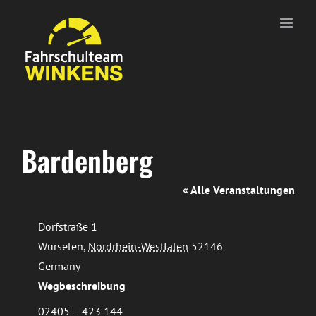
Zum
Inhalt
springen
Bardenberg
« Alle Veranstaltungen
Adresse
Dorfstraße 1
Würselen
,
Nordrhein-Westfalen
52146
Germany
Wegbeschreibung
Telefon
02405 – 423 144